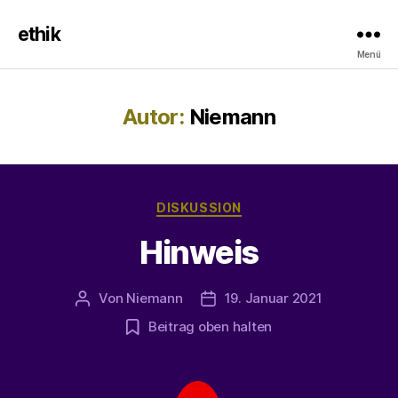
ethik
Menü
Autor:
Niemann
Kategorien
DISKUSSION
Hinweis
Von
Niemann
19. Januar 2021
Beitragsautor
Beitragsdatum
Beitrag oben halten