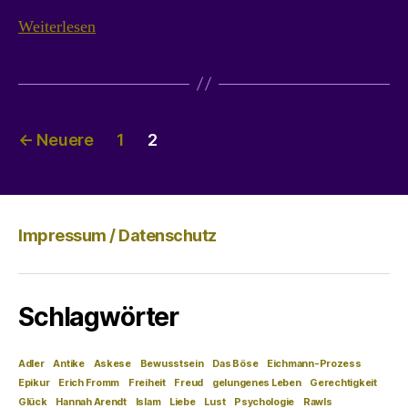
Hinweis
Weiterlesen
Beitragsnavigation
←
Neuere
1
2
Impressum / Datenschutz
Schlagwörter
Adler
Antike
Askese
Bewusstsein
Das Böse
Eichmann-Prozess
Epikur
Erich Fromm
Freiheit
Freud
gelungenes Leben
Gerechtigkeit
Glück
Hannah Arendt
Islam
Liebe
Lust
Psychologie
Rawls